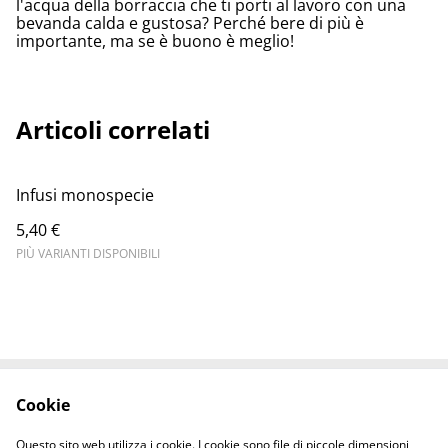
l'acqua della borraccia che ti porti al lavoro con una
bevanda calda e gustosa? Perché bere di più è
importante, ma se è buono è meglio!
Articoli correlati
Infusi monospecie
5,40 €
PIÙ VARIANTI DISPONIBILI
Cookie
Contattaci
Termini legali
Informativa sulla
Politica sui Cookie
Questo sito web utilizza i cookie. I cookie sono file di piccole dimensioni