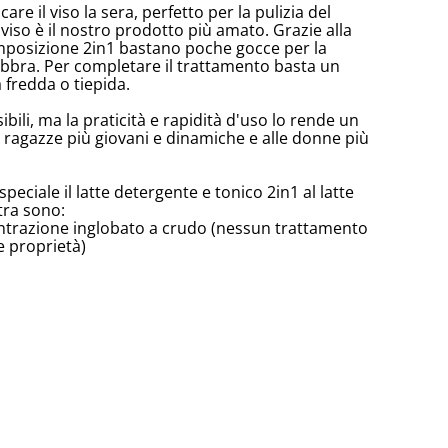
re il viso la sera, perfetto per la pulizia del
viso è il nostro prodotto più amato. Grazie alla
mposizione 2in1 bastano poche gocce per la
labbra. Per completare il trattamento basta un
 fredda o tiepida.
sibili, ma la praticità e rapidità d'uso lo rende un
 ragazze più giovani e dinamiche e alle donne più
speciale il latte detergente e tonico 2in1 al latte
tra sono:
centrazione inglobato a crudo (nessun trattamento
e proprietà)