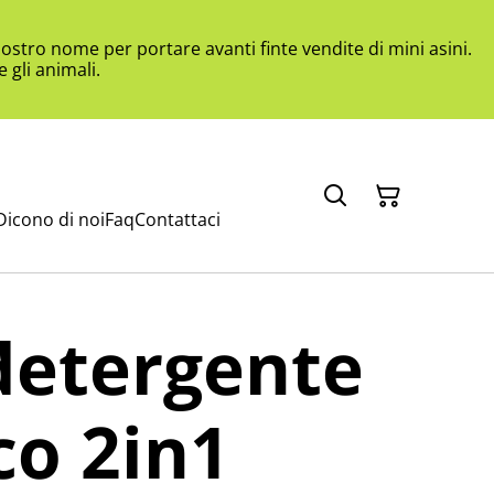
ostro nome per portare avanti finte vendite di mini asini.
 gli animali.
Dicono di noi
Faq
Contattaci
detergente
co 2in1