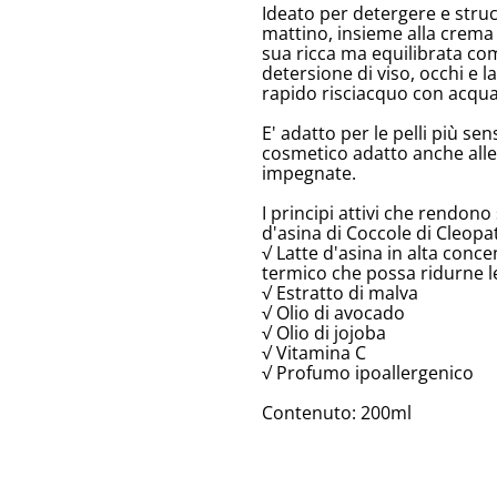
Ideato per detergere e strucca
mattino, insieme alla crema 
sua ricca ma equilibrata co
detersione di viso, occhi e 
rapido risciacquo con acqua
E' adatto per le pelli più sen
cosmetico adatto anche alle
impegnate.
I principi attivi che rendono 
d'asina di Coccole di Cleopa
√ Latte d'asina in alta con
termico che possa ridurne l
√ Estratto di malva
√ Olio di avocado
√ Olio di jojoba
√ Vitamina C
√ Profumo ipoallergenico
Contenuto: 200ml