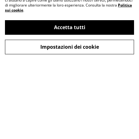
ci aiutano a capire come gli utenti utilizzano i nostri servizi, permettendoci
di migliorare ulteriormente la loro esperienza. Consulta la nostra
Politica
sui cookie
.
Accetta tutti
Impostazioni dei cookie
Contattaci
Termini legali
Informativa sulla
Politica sui Cookie
privacy