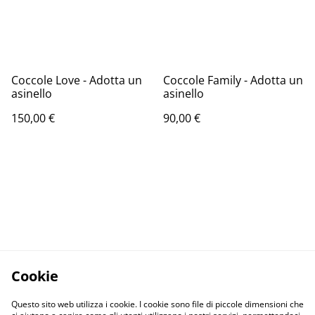
Coccole Love - Adotta un
Coccole Family - Adotta un
asinello
asinello
150,00 €
90,00 €
Cookie
Questo sito web utilizza i cookie. I cookie sono file di piccole dimensioni che