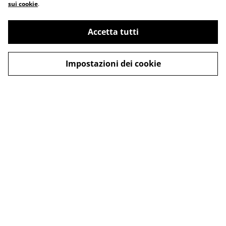
sui cookie
.
Accetta tutti
Impostazioni dei cookie
Contattaci
Termini legali
Informativa sulla
Politica sui Cookie
privacy