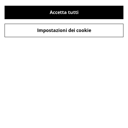
Accetta tutti
Impostazioni dei cookie
Contattaci
Termini legali
Informativa sulla
Politica sui Cookie
privacy
© 2026
asinodellago.it