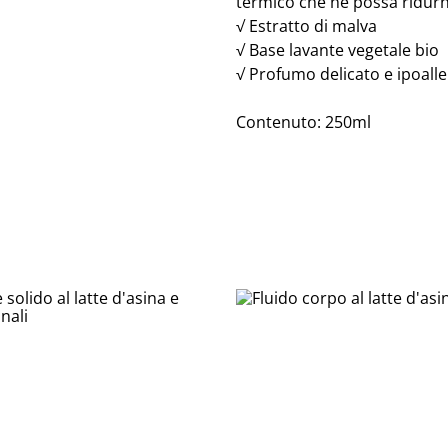
termico che ne possa ridurne
√ Estratto di malva
√ Base lavante vegetale bio
√ Profumo delicato e ipoall
Contenuto: 250ml