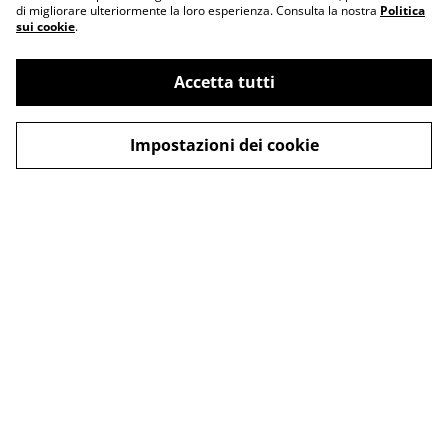
di migliorare ulteriormente la loro esperienza. Consulta la nostra
Politica
sui cookie
.
Accetta tutti
Impostazioni dei cookie
Contattaci
Termini legali
Informativa sulla
Politica sui Cookie
privacy