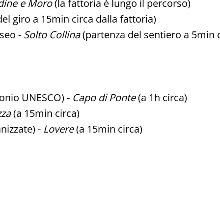
ndine e Moro
(la fattoria è lungo il percorso)
el giro a 15min circa dalla fattoria)
Iseo -
Solto Collina
(partenza del sentiero a 5min d
imonio UNESCO) -
Capo di Ponte
(a 1h circa)
zza
(a 15min circa)
nizzate) -
Lovere
(a 15min circa)