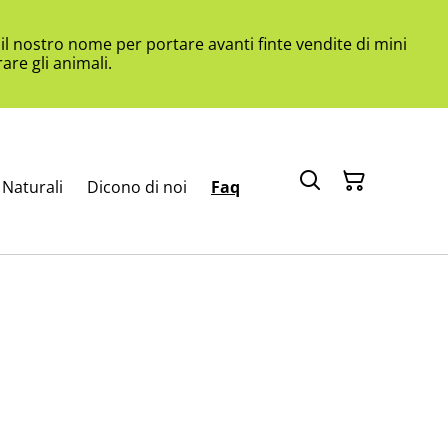
l nostro nome per portare avanti finte vendite di mini
are gli animali.
Naturali
Dicono di noi
Faq